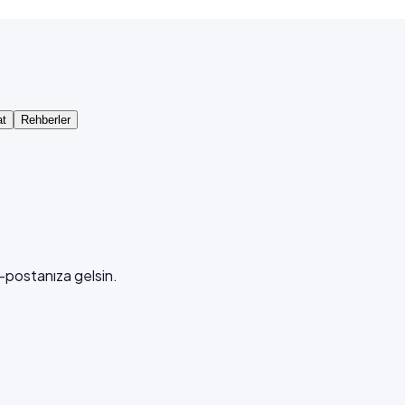
at
Rehberler
e-postanıza gelsin.